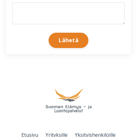
Form
Lähetä
submission[]
Etusivu
Yrityksille
Yksityishenkilöille