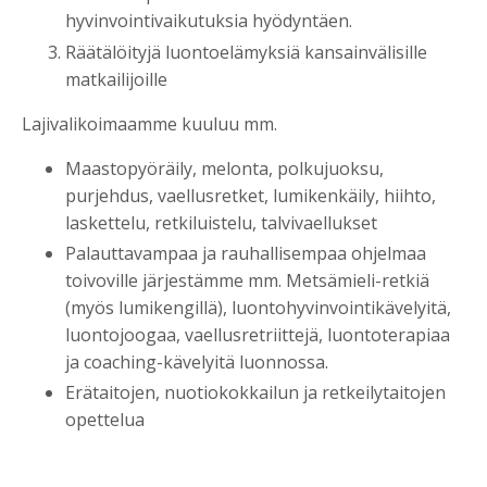
hyvinvointivaikutuksia hyödyntäen.
Räätälöityjä luontoelämyksiä kansainvälisille
matkailijoille
Lajivalikoimaamme kuuluu mm.
Maastopyöräily, melonta, polkujuoksu,
purjehdus, vaellusretket, lumikenkäily, hiihto,
laskettelu, retkiluistelu, talvivaellukset
Palauttavampaa ja rauhallisempaa ohjelmaa
toivoville järjestämme mm. Metsämieli-retkiä
(myös lumikengillä), luontohyvinvointikävelyitä,
luontojoogaa, vaellusretriittejä, luontoterapiaa
ja coaching-kävelyitä luonnossa.
Erätaitojen, nuotiokokkailun ja retkeilytaitojen
opettelua